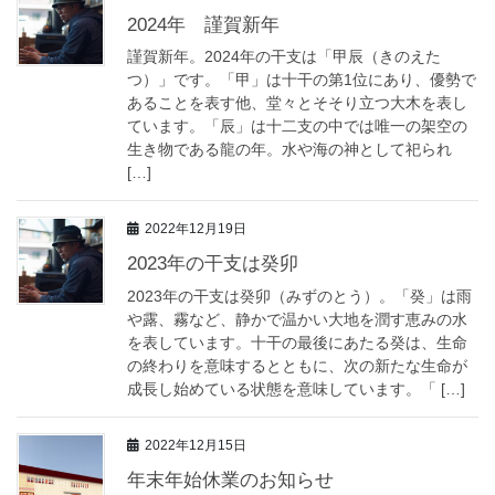
2024年 謹賀新年
謹賀新年。2024年の干支は「甲辰（きのえた
つ）」です。「甲」は十干の第1位にあり、優勢で
あることを表す他、堂々とそそり立つ大木を表し
ています。「辰」は十二支の中では唯一の架空の
生き物である龍の年。水や海の神として祀られ
[…]
2022年12月19日
2023年の干支は癸卯
2023年の干支は癸卯（みずのとう）。「癸」は雨
や露、霧など、静かで温かい大地を潤す恵みの水
を表しています。十干の最後にあたる癸は、生命
の終わりを意味するとともに、次の新たな生命が
成長し始めている状態を意味しています。「 […]
2022年12月15日
年末年始休業のお知らせ