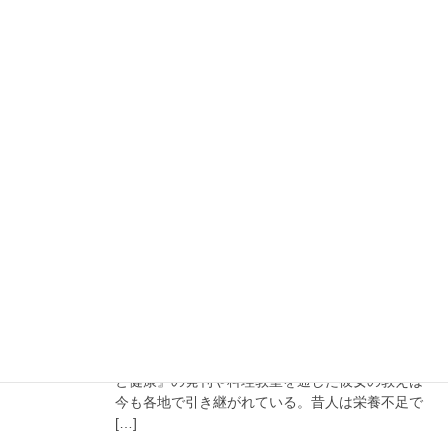
飯館村は彌右衛門さんの後押しで太陽光発電 […]
2024年5月1日
ワクチン接種の明確なリスク開示
新型コロナウィルスのワクチン接種で死亡または
薬害にあったとする13人（8人の遺族と5人の健康
被害者）が国を相手取り集団提訴。接種開始当初
から重篤な後遺症害や死亡が複数例出始めていた
にも関わらず、政府は国民にリスクを事実上 […]
2024年4月1日
食を通じて命を見る
東城百合子先生。自身の闘病体験から自然食健康
運動を起こし、健康な「生活」のあり方を伝え続
け、令和２年に９４歳でご逝去。月刊誌『あなた
と健康』の発刊や料理教室を通した彼女の教えは
今も各地で引き継がれている。昔人は栄養不足で
[…]