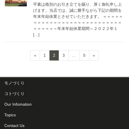
平素は格別のお引き立てを賜り、厚く御礼申し上
げます。当店では、誠に勝手ながら下記の期間を
年末年始休業とさせていただきます。 ＝＝＝＝＝
＝＝＝＝＝＝＝＝＝＝＝＝＝＝＝＝＝＝＝＝＝＝
＝＝＝＝＝＜年末年始休業期間＞２０２２年１
[…]
投
ペ
ペ
ペ
ペ
«
1
2
3
…
5
»
稿
ー
ー
ー
ー
ジ
ジ
ジ
ジ
ナ
ビ
モノづくり
ゲ
コトづくり
ー
シ
Our Infomation
ョ
Topics
ン
Contact Us