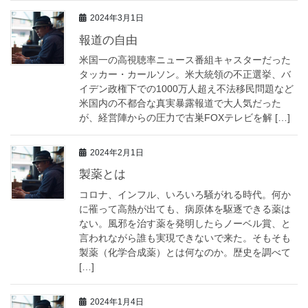
2024年3月1日
報道の自由
米国一の高視聴率ニュース番組キャスターだった
タッカー・カールソン。米大統領の不正選挙、バ
イデン政権下での1000万人超え不法移民問題など
米国内の不都合な真実暴露報道で大人気だった
が、経営陣からの圧力で古巣FOXテレビを解 […]
2024年2月1日
製薬とは
コロナ、インフル、いろいろ騒がれる時代。何か
に罹って高熱が出ても、病原体を駆逐できる薬は
ない。風邪を治す薬を発明したらノーベル賞、と
言われながら誰も実現できないで来た。そもそも
製薬（化学合成薬）とは何なのか。歴史を調べて
[…]
2024年1月4日