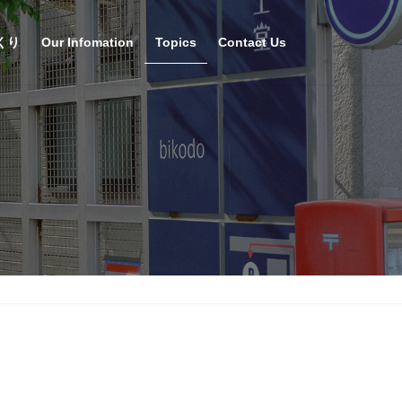
くり
Our Infomation
Topics
Contact Us