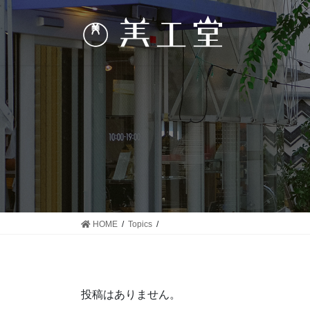
コ
ナ
ン
ビ
テ
ゲ
ン
ー
ツ
シ
に
ョ
移
ン
動
に
移
動
HOME
Topics
投稿はありません。