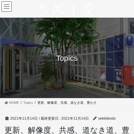
コ
ナ
ン
ビ
テ
ゲ
ン
ー
ツ
シ
に
ョ
移
ン
動
に
移
Topics
動
HOME
Topics
更新、解像度、共感、道なき道、豊かさ
2021年11月14日
/ 最終更新日 :
2021年11月14日
sekibikodo
更新、解像度、共感、道なき道、豊