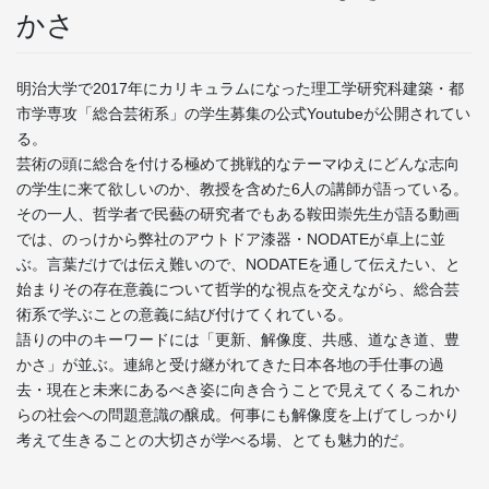
かさ
明治大学で2017年にカリキュラムになった理工学研究科建築・都
市学専攻「総合芸術系」の学生募集の公式Youtubeが公開されてい
る。
芸術の頭に総合を付ける極めて挑戦的なテーマゆえにどんな志向
の学生に来て欲しいのか、教授を含めた6人の講師が語っている。
その一人、哲学者で民藝の研究者でもある鞍田崇先生が語る動画
では、のっけから弊社のアウトドア漆器・NODATEが卓上に並
ぶ。言葉だけでは伝え難いので、NODATEを通して伝えたい、と
始まりその存在意義について哲学的な視点を交えながら、総合芸
術系で学ぶことの意義に結び付けてくれている。
語りの中のキーワードには「更新、解像度、共感、道なき道、豊
かさ」が並ぶ。連綿と受け継がれてきた日本各地の手仕事の過
去・現在と未来にあるべき姿に向き合うことで見えてくるこれか
らの社会への問題意識の醸成。何事にも解像度を上げてしっかり
考えて生きることの大切さが学べる場、とても魅力的だ。