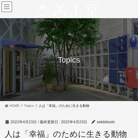
コ
ナ
ン
ビ
テ
ゲ
ン
ー
ツ
シ
に
ョ
移
ン
動
に
移
Topics
動
HOME
Topics
人は「幸福」のために生きる動物
2022年4月23日
/ 最終更新日 :
2022年4月23日
sekibikodo
人は「幸福」のために生きる動物