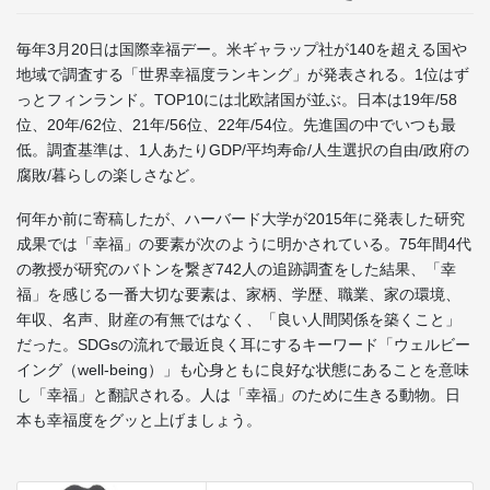
毎年3月20日は国際幸福デー。米ギャラップ社が140を超える国や
地域で調査する「世界幸福度ランキング」が発表される。1位はず
っとフィンランド。TOP10には北欧諸国が並ぶ。日本は19年/58
位、20年/62位、21年/56位、22年/54位。先進国の中でいつも最
低。調査基準は、1人あたりGDP/平均寿命/人生選択の自由/政府の
腐敗/暮らしの楽しさなど。
何年か前に寄稿したが、ハーバード大学が2015年に発表した研究
成果では「幸福」の要素が次のように明かされている。75年間4代
の教授が研究のバトンを繋ぎ742人の追跡調査をした結果、「幸
福」を感じる一番大切な要素は、家柄、学歴、職業、家の環境、
年収、名声、財産の有無ではなく、「良い人間関係を築くこと」
だった。SDGsの流れで最近良く耳にするキーワード「ウェルビー
イング（well-being）」も心身ともに良好な状態にあることを意味
し「幸福」と翻訳される。人は「幸福」のために生きる動物。日
本も幸福度をグッと上げましょう。